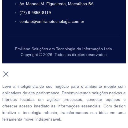
Av. Manoel M. Figueiredo, Macaúbas-BA
(77) 9 9855-8119
contato@emilianotecnologia.com.br
Emiliano Soluções em Tecnologia da Informação Ltda.
Copyright © 2026. Todos os direitos reservados.
Leve a inteligência do seu negócio para o ambiente mobile com
aplicativos de alta performance. Desenvolvemos soluções nativas e
híbridas focadas em agilizar processos, conectar equipes e
oferecer acesso imediato às informações essenciais. Com design
intuitivo e tecnologia robusta, transformamos sua ideia em uma
ferramenta móvel indispensável.